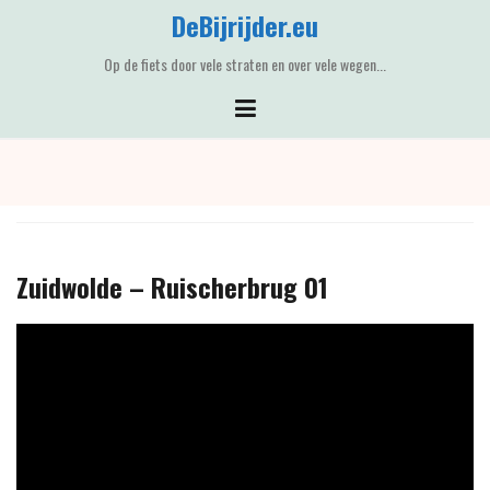
Skip
DeBijrijder.eu
to
content
Op de fiets door vele straten en over vele wegen...
Zuidwolde – Ruischerbrug 01