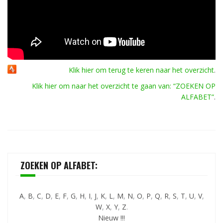
Klik hier om terug te keren naar het overzicht
.
Klik hier om naar het overzicht te gaan van: “ZOEKEN OP
ALFABET”
.
ZOEKEN OP ALFABET:
A
,
B
,
C
,
D
,
E
,
F
,
G
,
H
,
I
,
J
,
K
,
L
,
M
,
N
,
O
,
P
,
Q
,
R
,
S
,
T
,
U
,
V
,
W
,
X
,
Y
,
Z
.
Nieuw !!!