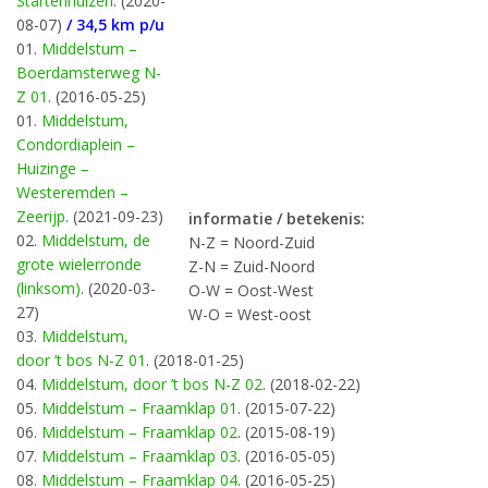
Startenhuizen
. (2020-
08-07)
/ 34,5 km p/u
01.
Middelstum –
Boerdamsterweg N-
Z 01
. (2016-05-25)
01.
Middelstum,
Condordiaplein –
Huizinge –
Westeremden –
Zeerijp
. (2021-09-23)
informatie / betekenis:
02.
Middelstum, de
N-Z = Noord-Zuid
grote wielerronde
Z-N = Zuid-Noord
(linksom)
. (2020-03-
O-W = Oost-West
27)
W-O = West-oost
03.
Middelstum,
door ’t bos N-Z 01
. (2018-01-25)
04.
Middelstum, door ’t bos N-Z 02
. (2018-02-22)
05.
Middelstum – Fraamklap 01
. (2015-07-22)
06.
Middelstum – Fraamklap 02
. (2015-08-19)
07.
Middelstum – Fraamklap 03
. (2016-05-05)
08.
Middelstum – Fraamklap 04
. (2016-05-25)