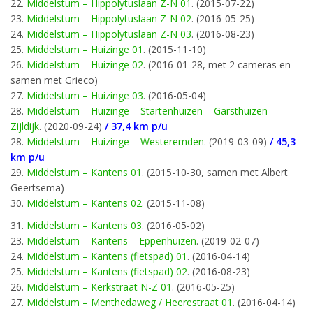
22.
Middelstum – Hippolytuslaan Z-N 01
. (2015-07-22)
23.
Middelstum – Hippolytuslaan Z-N 02
. (2016-05-25)
24.
Middelstum – Hippolytuslaan Z-N 03
. (2016-08-23)
25.
Middelstum – Huizinge 01
. (2015-11-10)
26.
Middelstum – Huizinge 02
. (2016-01-28, met 2 cameras en
samen met Grieco)
27.
Middelstum – Huizinge 03
. (2016-05-04)
28.
Middelstum – Huizinge – Startenhuizen – Garsthuizen –
Zijldijk
. (2020-09-24)
/ 37,4 km p/u
28.
Middelstum – Huizinge – Westeremden
. (2019-03-09)
/ 45,3
km p/u
29.
Middelstum – Kantens 01
. (2015-10-30, samen met Albert
Geertsema)
30.
Middelstum – Kantens 02
. (2015-11-08)
31.
Middelstum – Kantens 03
. (2016-05-02)
23.
Middelstum – Kantens – Eppenhuizen
. (2019-02-07)
24.
Middelstum – Kantens (fietspad) 01
. (2016-04-14)
25.
Middelstum – Kantens (fietspad) 02
. (2016-08-23)
26.
Middelstum – Kerkstraat N-Z 01
. (2016-05-25)
27.
Middelstum – Menthedaweg / Heerestraat 01
. (2016-04-14)