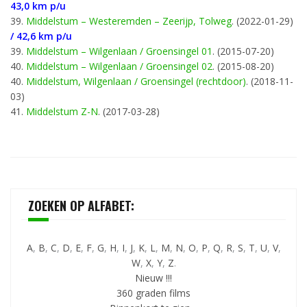
43,0 km p/u
39.
Middelstum – Westeremden – Zeerijp, Tolweg
. (2022-01-29)
/ 42,6 km p/u
39.
Middelstum – Wilgenlaan / Groensingel 01
. (2015-07-20)
40.
Middelstum – Wilgenlaan / Groensingel 02
. (2015-08-20)
40.
Middelstum, Wilgenlaan / Groensingel (rechtdoor)
. (2018-11-
03)
41.
Middelstum Z-N
. (2017-03-28)
ZOEKEN OP ALFABET:
A
,
B
,
C
,
D
,
E
,
F
,
G
,
H
,
I
,
J
,
K
,
L
,
M
,
N
,
O
,
P
,
Q
,
R
,
S
,
T
,
U
,
V
,
W
,
X
,
Y
,
Z
.
Nieuw !!!
360 graden films