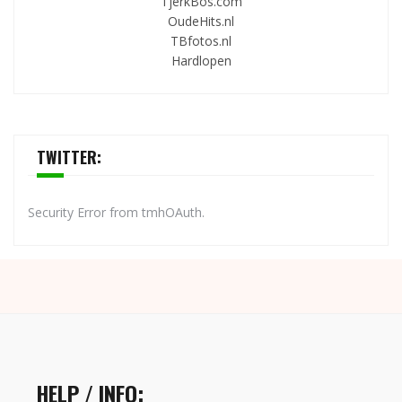
TjerkBos.com
OudeHits.nl
TBfotos.nl
Hardlopen
TWITTER:
Security Error from tmhOAuth.
HELP / INFO: