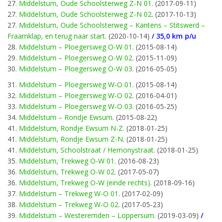
27.
Middelstum, Oude Schoolsterweg Z-N 01
. (2017-09-11)
27.
Middelstum, Oude Schoolsterweg Z-N 02
. (2017-10-13)
27.
Middelstum, Oude Schoolsterweg – Kantens – Stitswerd –
Fraamklap, en terug naar start
. (2020-10-14)
/ 35,0 km p/u
28.
Middelstum – Ploegersweg O-W 01
. (2015-08-14)
29.
Middelstum – Ploegersweg O-W 02
. (2015-11-09)
30.
Middelstum – Ploegersweg O-W 03
. (2016-05-05)
31.
Middelstum – Ploegersweg W-O 01
. (2015-08-14)
32.
Middelstum – Ploegersweg W-O 02
. (2016-04-01)
33.
Middelstum – Ploegersweg W-O 03
. (2016-05-25)
34.
Middelstum – Rondje Ewsum
. (2015-08-22)
41.
Middelstum, Rondje Ewsum N-Z
. (2018-01-25)
41.
Middelstum, Rondje Ewsum Z-N
. (2018-01-25)
41.
Middelstum, Schoolstraat / Hemonystraat
. (2018-01-25)
35.
Middelstum, Trekweg O-W 01
. (2016-08-23)
36.
Middelstum, Trekweg O-W 02
. (2017-05-07)
36.
Middelstum, Trekweg O-W (einde rechts)
. (2018-09-16)
37.
Middelstum – Trekweg W-O 01
. (2017-02-09)
38.
Middelstum – Trekweg W-O 02
. (2017-05-23)
39.
Middelstum – Westeremden – Loppersum
. (2019-03-09)
/