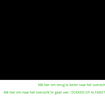
Klik hier om terug te keren naar het overzich
Klik hier om naar het overzicht te gaan van: “ZOEKEN OP ALFABET