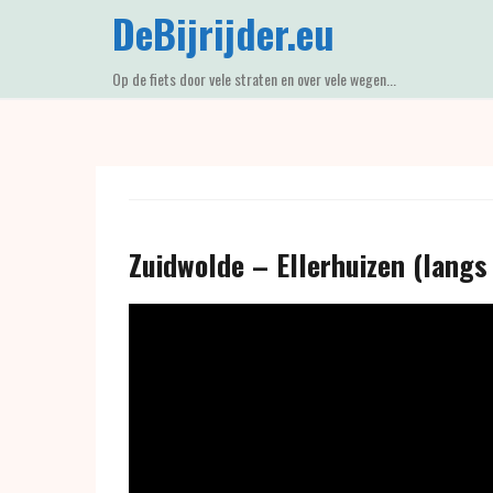
Skip
DeBijrijder.eu
to
content
Op de fiets door vele straten en over vele wegen...
Zuidwolde – Ellerhuizen (langs