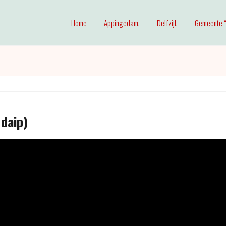
Home
Appingedam.
Delfzijl.
Gemeente “
 daip)