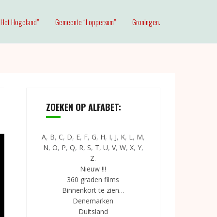
Het Hogeland”
Gemeente “Loppersum”
Groningen.
ZOEKEN OP ALFABET:
A
,
B
,
C
,
D
,
E
,
F
,
G
,
H
,
I
,
J
,
K
,
L
,
M
,
N
,
O
,
P
,
Q
,
R
,
S
,
T
,
U
,
V
,
W
,
X
,
Y
,
Z
.
Nieuw !!!
360 graden films
Binnenkort te zien…
Denemarken
Duitsland