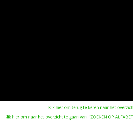
Klik hier om terug te keren naar het overzich
Klik hier om naar het overzicht te gaan van: “ZOEKEN OP ALFABET