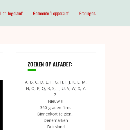
Het Hogeland”
Gemeente “Loppersum”
Groningen.
ZOEKEN OP ALFABET:
A
,
B
,
C
,
D
,
E
,
F
,
G
,
H
,
I
,
J
,
K
,
L
,
M
,
N
,
O
,
P
,
Q
,
R
,
S
,
T
,
U
,
V
,
W
,
X
,
Y
,
Z
.
Nieuw !!!
360 graden films
Binnenkort te zien…
Denemarken
Duitsland