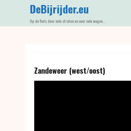
Skip
DeBijrijder.eu
to
content
Op de fiets door vele straten en over vele wegen...
Zandeweer (west/oost)