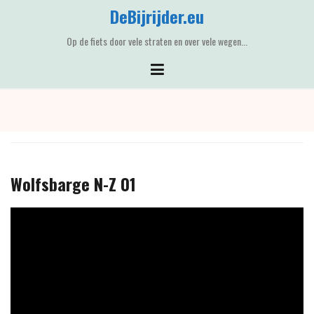
Skip
DeBijrijder.eu
to
content
Op de fiets door vele straten en over vele wegen...
Wolfsbarge N-Z 01