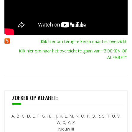
Klik hier om terug te keren naar het overzicht
.
Klik hier om naar het overzicht te gaan van: “ZOEKEN OP
ALFABET”
.
ZOEKEN OP ALFABET:
A
,
B
,
C
,
D
,
E
,
F
,
G
,
H
,
I
,
J
,
K
,
L
,
M
,
N
,
O
,
P
,
Q
,
R
,
S
,
T
,
U
,
V
,
W
,
X
,
Y
,
Z
.
Nieuw !!!