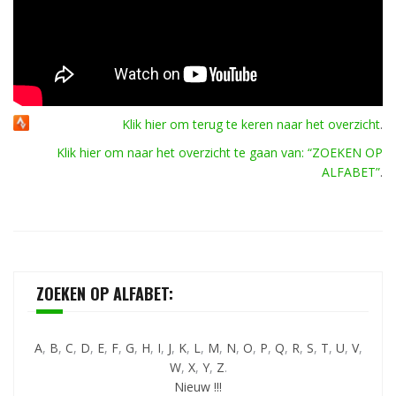
Klik hier om terug te keren naar het overzicht
.
Klik hier om naar het overzicht te gaan van: “ZOEKEN OP
ALFABET”
.
ZOEKEN OP ALFABET:
A
,
B
,
C
,
D
,
E
,
F
,
G
,
H
,
I
,
J
,
K
,
L
,
M
,
N
,
O
,
P
,
Q
,
R
,
S
,
T
,
U
,
V
,
W
,
X
,
Y
,
Z
.
Nieuw !!!