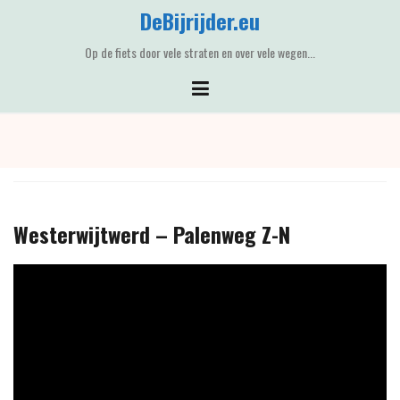
Skip
DeBijrijder.eu
to
content
Op de fiets door vele straten en over vele wegen...
Westerwijtwerd – Palenweg Z-N