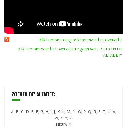
Klik hier om terug te keren naar het overzicht
.
Klik hier om naar het overzicht te gaan van: “ZOEKEN OP
ALFABET”
.
ZOEKEN OP ALFABET:
A
,
B
,
C
,
D
,
E
,
F
,
G
,
H
,
I
,
J
,
K
,
L
,
M
,
N
,
O
,
P
,
Q
,
R
,
S
,
T
,
U
,
V
,
W
,
X
,
Y
,
Z
.
Nieuw !!!