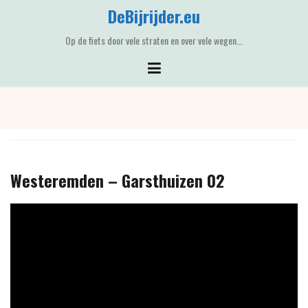
Skip
DeBijrijder.eu
to
content
Op de fiets door vele straten en over vele wegen...
Westeremden – Garsthuizen 02