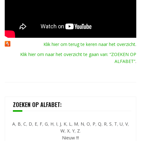
Klik hier om terug te keren naar het overzicht
.
Klik hier om naar het overzicht te gaan van: “ZOEKEN OP
ALFABET”
.
ZOEKEN OP ALFABET:
A
,
B
,
C
,
D
,
E
,
F
,
G
,
H
,
I
,
J
,
K
,
L
,
M
,
N
,
O
,
P
,
Q
,
R
,
S
,
T
,
U
,
V
,
W
,
X
,
Y
,
Z
.
Nieuw !!!