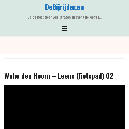
Skip
DeBijrijder.eu
to
content
Op de fiets door vele straten en over vele wegen...
Wehe den Hoorn – Leens (fietspad) 02