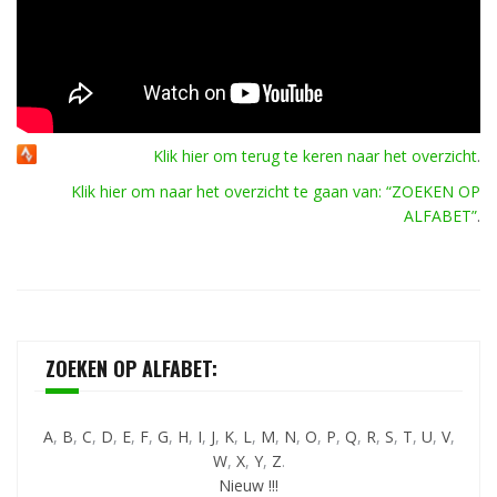
Klik hier om terug te keren naar het overzicht
.
Klik hier om naar het overzicht te gaan van: “ZOEKEN OP
ALFABET”
.
ZOEKEN OP ALFABET:
A
,
B
,
C
,
D
,
E
,
F
,
G
,
H
,
I
,
J
,
K
,
L
,
M
,
N
,
O
,
P
,
Q
,
R
,
S
,
T
,
U
,
V
,
W
,
X
,
Y
,
Z
.
Nieuw !!!