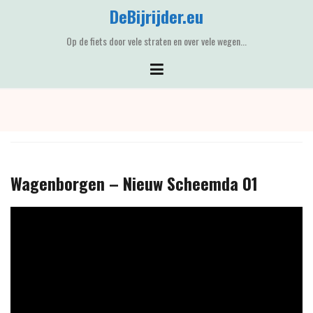
Skip
DeBijrijder.eu
to
content
Op de fiets door vele straten en over vele wegen...
Wagenborgen – Nieuw Scheemda 01