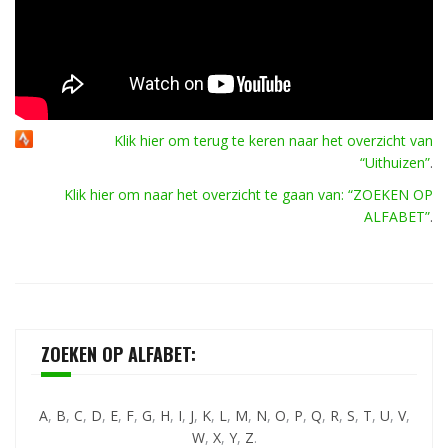
Klik hier om terug te keren naar het overzicht van
“Uithuizen”
.
Klik hier om naar het overzicht te gaan van: “ZOEKEN OP
ALFABET”
.
ZOEKEN OP ALFABET:
A
,
B
,
C
,
D
,
E
,
F
,
G
,
H
,
I
,
J
,
K
,
L
,
M
,
N
,
O
,
P
,
Q
,
R
,
S
,
T
,
U
,
V
,
W
,
X
,
Y
,
Z
.