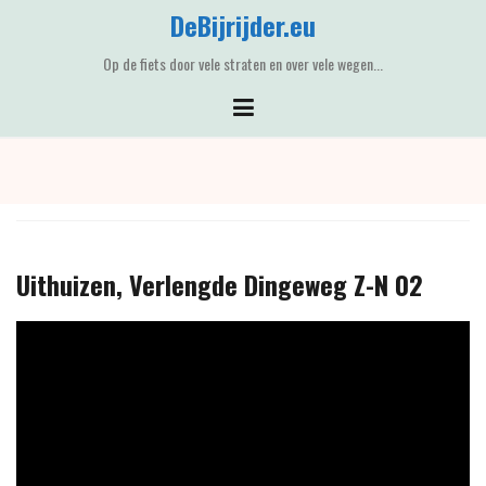
Skip
DeBijrijder.eu
to
content
Op de fiets door vele straten en over vele wegen...
Uithuizen, Verlengde Dingeweg Z-N 02