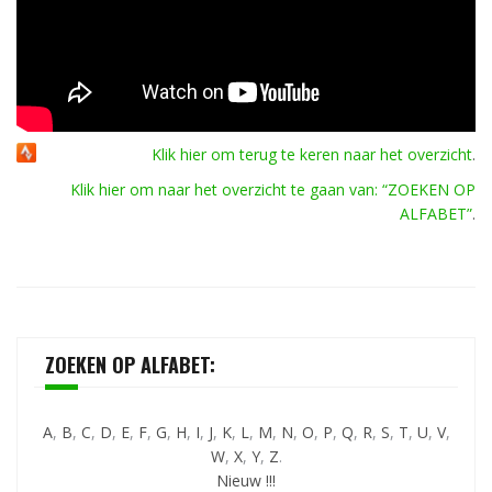
Klik hier om terug te keren naar het overzicht
.
Klik hier om naar het overzicht te gaan van: “ZOEKEN OP
ALFABET”
.
ZOEKEN OP ALFABET:
A
,
B
,
C
,
D
,
E
,
F
,
G
,
H
,
I
,
J
,
K
,
L
,
M
,
N
,
O
,
P
,
Q
,
R
,
S
,
T
,
U
,
V
,
W
,
X
,
Y
,
Z
.
Nieuw !!!