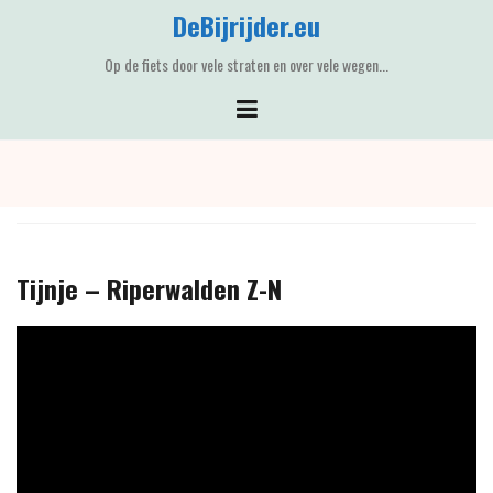
Skip
DeBijrijder.eu
to
content
Op de fiets door vele straten en over vele wegen...
Tijnje – Riperwalden Z-N