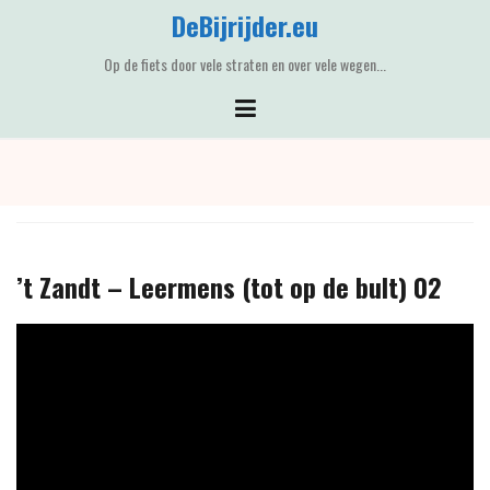
Skip
DeBijrijder.eu
to
content
Op de fiets door vele straten en over vele wegen...
’t Zandt – Leermens (tot op de bult) 02