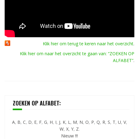
Klik hier om terug te keren naar het overzicht
.
Klik hier om naar het overzicht te gaan van: “ZOEKEN OP
ALFABET”
.
ZOEKEN OP ALFABET:
A
,
B
,
C
,
D
,
E
,
F
,
G
,
H
,
I
,
J
,
K
,
L
,
M
,
N
,
O
,
P
,
Q
,
R
,
S
,
T
,
U
,
V
,
W
,
X
,
Y
,
Z
.
Nieuw !!!