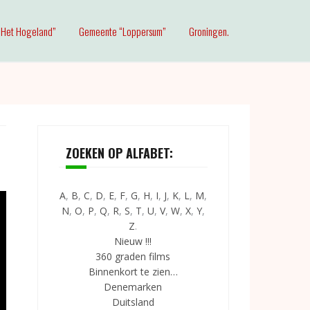
Het Hogeland”
Gemeente “Loppersum”
Groningen.
ZOEKEN OP ALFABET:
A
,
B
,
C
,
D
,
E
,
F
,
G
,
H
,
I
,
J
,
K
,
L
,
M
,
N
,
O
,
P
,
Q
,
R
,
S
,
T
,
U
,
V
,
W
,
X
,
Y
,
Z
.
Nieuw !!!
360 graden films
Binnenkort te zien…
Denemarken
Duitsland