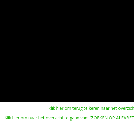
Klik hier om terug te keren naar het overzich
Klik hier om naar het overzicht te gaan van: “ZOEKEN OP ALFABET