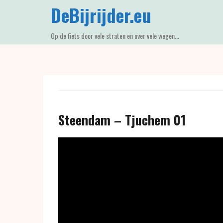
Skip
DeBijrijder.eu
to
content
Op de fiets door vele straten en over vele wegen...
Steendam – Tjuchem 01