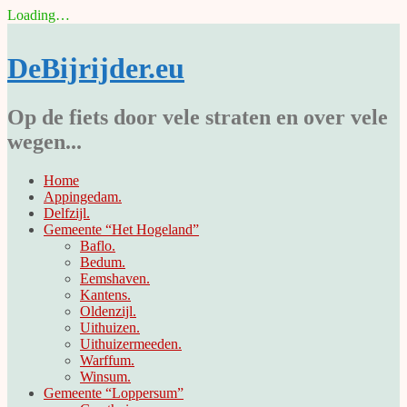
Loading…
Skip
to
DeBijrijder.eu
content
Op de fiets door vele straten en over vele
wegen...
Home
Appingedam.
Delfzijl.
Gemeente “Het Hogeland”
Baflo.
Bedum.
Eemshaven.
Kantens.
Oldenzijl.
Uithuizen.
Uithuizermeeden.
Warffum.
Winsum.
Gemeente “Loppersum”