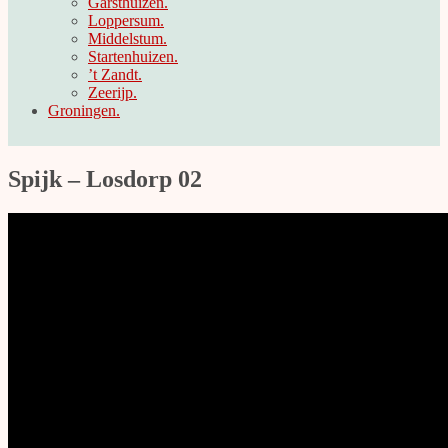
Garsthuizen.
Loppersum.
Middelstum.
Startenhuizen.
’t Zandt.
Zeerijp.
Groningen.
Spijk – Losdorp 02