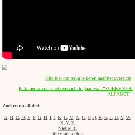
Klik hier om terug te keren naar het overzicht
.
Klik hier om naar het overzicht te gaan van: “ZOEKEN OP
ALFABET”
.
Zoeken op alfabet:
A
,
B
,
C
,
D
,
E
,
F
,
G
,
H
,
I
,
J
,
K
,
L
,
M
,
N
,
O
,
P
,
Q
,
R
,
S
,
T
,
U
,
V
,
W
,
X
,
Y
,
Z
.
Nieuw !!!
360 graden films