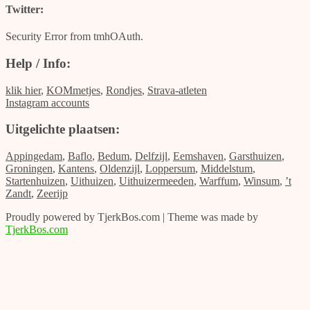
Twitter:
Security Error from tmhOAuth.
Help / Info:
klik hier
,
KOMmetjes
,
Rondjes
,
Strava-atleten
Instagram accounts
Uitgelichte plaatsen:
Appingedam
,
Baflo
,
Bedum
,
Delfzijl
,
Eemshaven
,
Garsthuizen
,
Groningen
,
Kantens
,
Oldenzijl
,
Loppersum
,
Middelstum
,
Startenhuizen
,
Uithuizen
,
Uithuizermeeden
,
Warffum
,
Winsum
,
’t
Zandt
,
Zeerijp
Proudly powered by TjerkBos.com | Theme was made by
TjerkBos.com