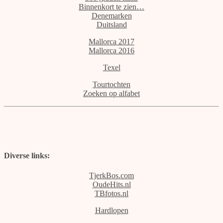
Binnenkort te zien…
Denemarken
Duitsland
Mallorca 2017
Mallorca 2016
Texel
Tourtochten
Zoeken op alfabet
Diverse links:
TjerkBos.com
OudeHits.nl
TBfotos.nl
Hardlopen