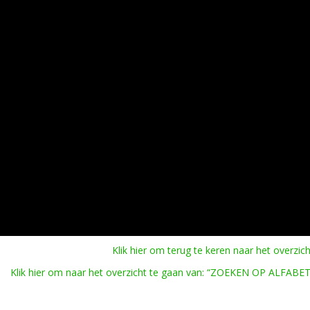
Klik hier om terug te keren naar het overzich
Klik hier om naar het overzicht te gaan van: “ZOEKEN OP ALFABET