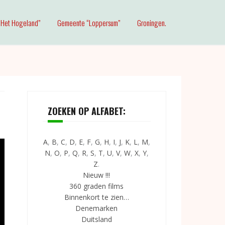
Het Hogeland”
Gemeente “Loppersum”
Groningen.
ZOEKEN OP ALFABET:
A
,
B
,
C
,
D
,
E
,
F
,
G
,
H
,
I
,
J
,
K
,
L
,
M
,
N
,
O
,
P
,
Q
,
R
,
S
,
T
,
U
,
V
,
W
,
X
,
Y
,
Z
.
Nieuw !!!
360 graden films
Binnenkort te zien…
Denemarken
Duitsland