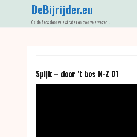
Skip
DeBijrijder.eu
to
content
Op de fiets door vele straten en over vele wegen...
Spijk – door ’t bos N-Z 01