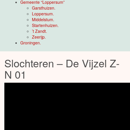
Gemeente “Loppersum”
Garsthuizen.
Loppersum.
Middelstum.
Startenhuizen.
’t Zandt.
Zeerijp.
Groningen.
Slochteren – De Vijzel Z-
N 01