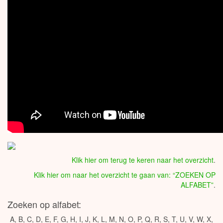
Klik hier om terug te keren naar het overzicht
.
Klik hier om naar het overzicht te gaan van: “ZOEKEN OP
ALFABET”
.
Zoeken op alfabet:
A
,
B
,
C
,
D
,
E
,
F
,
G
,
H
,
I
,
J
,
K
,
L
,
M
,
N
,
O
,
P
,
Q
,
R
,
S
,
T
,
U
,
V
,
W
,
X
,