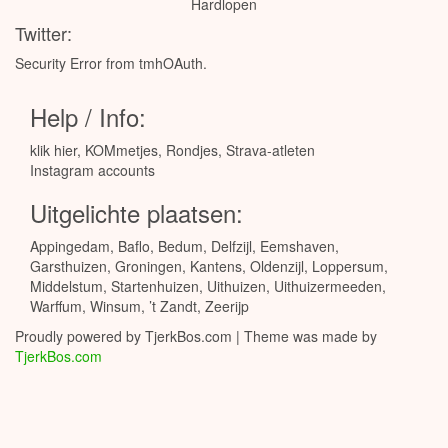
Hardlopen
Twitter:
Security Error from tmhOAuth.
Help / Info:
klik hier
,
KOMmetjes
,
Rondjes
,
Strava-atleten
Instagram accounts
Uitgelichte plaatsen:
Appingedam
,
Baflo
,
Bedum
,
Delfzijl
,
Eemshaven
,
Garsthuizen
,
Groningen
,
Kantens
,
Oldenzijl
,
Loppersum
,
Middelstum
,
Startenhuizen
,
Uithuizen
,
Uithuizermeeden
,
Warffum
,
Winsum
,
’t Zandt
,
Zeerijp
Proudly powered by TjerkBos.com | Theme was made by
TjerkBos.com