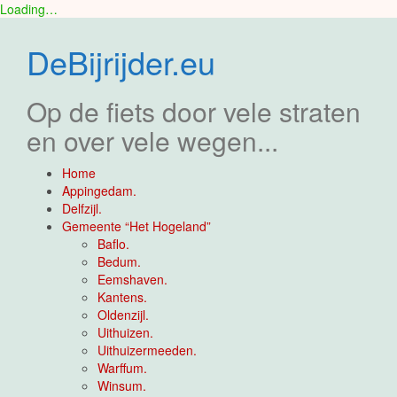
Loading…
Skip
to
DeBijrijder.eu
content
Op de fiets door vele straten
en over vele wegen...
Home
Appingedam.
Delfzijl.
Gemeente “Het Hogeland”
Baflo.
Bedum.
Eemshaven.
Kantens.
Oldenzijl.
Uithuizen.
Uithuizermeeden.
Warffum.
Winsum.