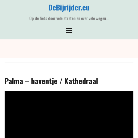
Skip
DeBijrijder.eu
to
content
Op de fiets door vele straten en over vele wegen...
Palma – haventje / Kathedraal