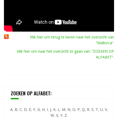
Klik hier om terug te keren naar het overzicht van
“Mallorca”
.
Klik hier om naar het overzicht te gaan van: “ZOEKEN OP
ALFABET”
.
ZOEKEN OP ALFABET:
A
,
B
,
C
,
D
,
E
,
F
,
G
,
H
,
I
,
J
,
K
,
L
,
M
,
N
,
O
,
P
,
Q
,
R
,
S
,
T
,
U
,
V
,
W
,
X
,
Y
,
Z
.