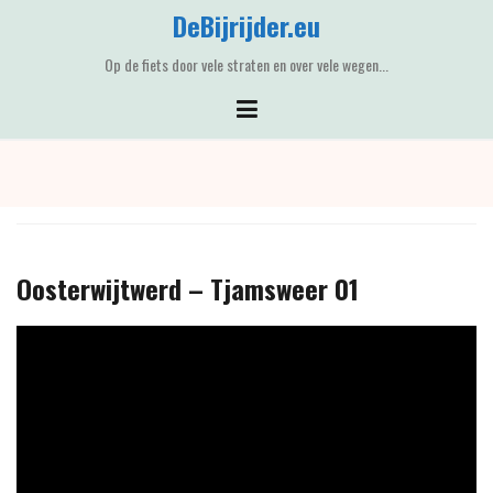
Skip
DeBijrijder.eu
to
content
Op de fiets door vele straten en over vele wegen...
Oosterwijtwerd – Tjamsweer 01