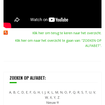
Klik hier om terug te keren naar het overzicht
.
Klik hier om naar het overzicht te gaan van: “ZOEKEN OP
ALFABET”
.
ZOEKEN OP ALFABET:
A
,
B
,
C
,
D
,
E
,
F
,
G
,
H
,
I
,
J
,
K
,
L
,
M
,
N
,
O
,
P
,
Q
,
R
,
S
,
T
,
U
,
V
,
W
,
X
,
Y
,
Z
.
Nieuw !!!