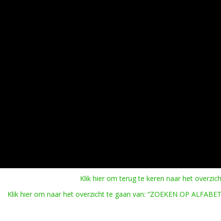
Klik hier om terug te keren naar het overzich
Klik hier om naar het overzicht te gaan van: “ZOEKEN OP ALFABET