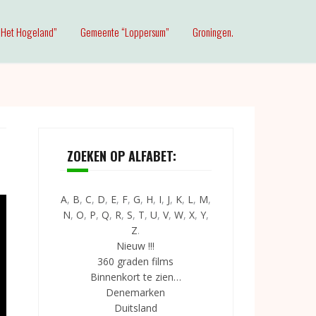
Het Hogeland”
Gemeente “Loppersum”
Groningen.
ZOEKEN OP ALFABET:
A
,
B
,
C
,
D
,
E
,
F
,
G
,
H
,
I
,
J
,
K
,
L
,
M
,
N
,
O
,
P
,
Q
,
R
,
S
,
T
,
U
,
V
,
W
,
X
,
Y
,
Z
.
Nieuw !!!
360 graden films
Binnenkort te zien…
Denemarken
Duitsland