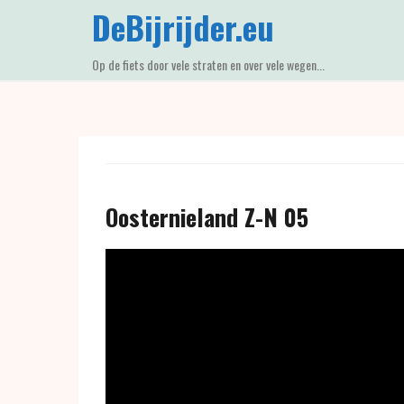
Skip
DeBijrijder.eu
to
content
Op de fiets door vele straten en over vele wegen...
Oosternieland Z-N 05