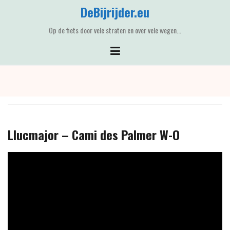
Skip
DeBijrijder.eu
to
content
Op de fiets door vele straten en over vele wegen...
Llucmajor – Cami des Palmer W-O