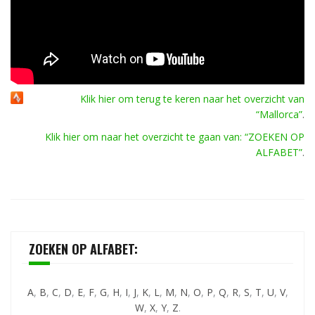
Klik hier om terug te keren naar het overzicht van
“Mallorca”
.
Klik hier om naar het overzicht te gaan van: “ZOEKEN OP
ALFABET”
.
ZOEKEN OP ALFABET:
A
,
B
,
C
,
D
,
E
,
F
,
G
,
H
,
I
,
J
,
K
,
L
,
M
,
N
,
O
,
P
,
Q
,
R
,
S
,
T
,
U
,
V
,
W
,
X
,
Y
,
Z
.