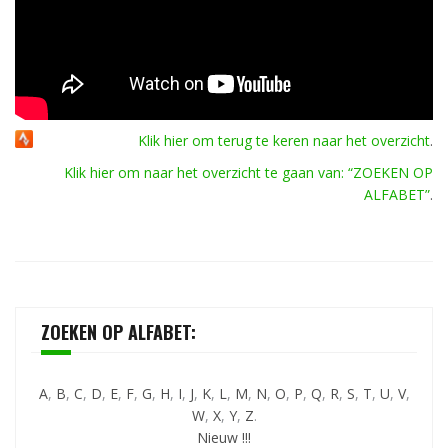
Klik hier om terug te keren naar het overzicht
.
Klik hier om naar het overzicht te gaan van: “ZOEKEN OP
ALFABET”
.
ZOEKEN OP ALFABET:
A
,
B
,
C
,
D
,
E
,
F
,
G
,
H
,
I
,
J
,
K
,
L
,
M
,
N
,
O
,
P
,
Q
,
R
,
S
,
T
,
U
,
V
,
W
,
X
,
Y
,
Z
.
Nieuw !!!