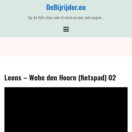
Skip
DeBijrijder.eu
to
content
Op de fiets door vele straten en over vele wegen...
Leens – Wehe den Hoorn (fietspad) 02