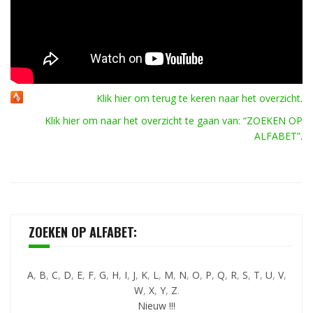
Klik hier om terug te keren naar het overzicht
.
Klik hier om naar het overzicht te gaan van: “ZOEKEN OP
ALFABET”
.
ZOEKEN OP ALFABET:
A
,
B
,
C
,
D
,
E
,
F
,
G
,
H
,
I
,
J
,
K
,
L
,
M
,
N
,
O
,
P
,
Q
,
R
,
S
,
T
,
U
,
V
,
W
,
X
,
Y
,
Z
.
Nieuw !!!