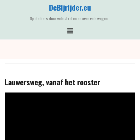
Skip
DeBijrijder.eu
to
content
Op de fiets door vele straten en over vele wegen...
Lauwersweg, vanaf het rooster