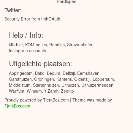
Hardlopen
Twitter:
Security Error from tmhOAuth.
Help / Info:
klik hier
,
KOMmetjes
,
Rondjes
,
Strava-atleten
Instagram accounts
Uitgelichte plaatsen:
Appingedam
,
Baflo
,
Bedum
,
Delfzijl
,
Eemshaven
,
Garsthuizen
,
Groningen
,
Kantens
,
Oldenzijl
,
Loppersum
,
Middelstum
,
Startenhuizen
,
Uithuizen
,
Uithuizermeeden
,
Warffum
,
Winsum
,
’t Zandt
,
Zeerijp
Proudly powered by TjerkBos.com | Theme was made by
TjerkBos.com