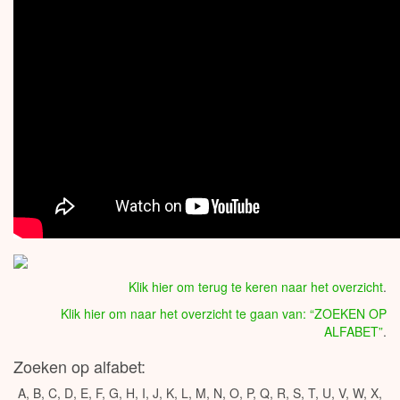
Klik hier om terug te keren naar het overzicht
.
Klik hier om naar het overzicht te gaan van: “ZOEKEN OP
ALFABET”
.
Zoeken op alfabet:
A
,
B
,
C
,
D
,
E
,
F
,
G
,
H
,
I
,
J
,
K
,
L
,
M
,
N
,
O
,
P
,
Q
,
R
,
S
,
T
,
U
,
V
,
W
,
X
,