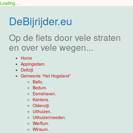
Loading…
Skip
to
DeBijrijder.eu
content
Op de fiets door vele straten
en over vele wegen...
Home
Appingedam.
Delfzijl.
Gemeente “Het Hogeland”
Baflo.
Bedum.
Eemshaven.
Kantens.
Oldenzijl.
Uithuizen.
Uithuizermeeden.
Warffum.
Winsum.