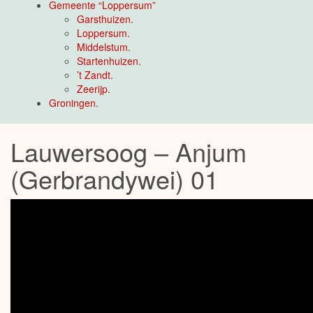
Gemeente “Loppersum”
Garsthuizen.
Loppersum.
Middelstum.
Startenhuizen.
’t Zandt.
Zeerijp.
Groningen.
Lauwersoog – Anjum
(Gerbrandywei) 01