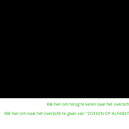
Klik hier om terug te keren naar het overzich
Klik hier om naar het overzicht te gaan van: “ZOEKEN OP ALFABET