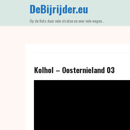
Skip
DeBijrijder.eu
to
content
Op de fiets door vele straten en over vele wegen...
Kolhol – Oosternieland 03