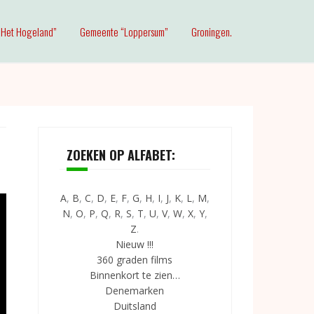
Het Hogeland”
Gemeente “Loppersum”
Groningen.
ZOEKEN OP ALFABET:
A
,
B
,
C
,
D
,
E
,
F
,
G
,
H
,
I
,
J
,
K
,
L
,
M
,
N
,
O
,
P
,
Q
,
R
,
S
,
T
,
U
,
V
,
W
,
X
,
Y
,
Z
.
Nieuw !!!
360 graden films
Binnenkort te zien…
Denemarken
Duitsland