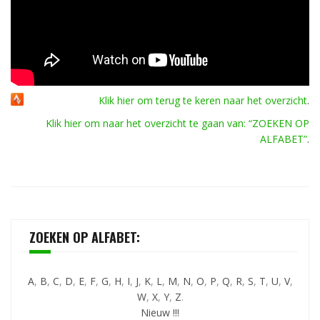
Klik hier om terug te keren naar het overzicht
.
Klik hier om naar het overzicht te gaan van: “ZOEKEN OP
ALFABET”
.
ZOEKEN OP ALFABET:
A
,
B
,
C
,
D
,
E
,
F
,
G
,
H
,
I
,
J
,
K
,
L
,
M
,
N
,
O
,
P
,
Q
,
R
,
S
,
T
,
U
,
V
,
W
,
X
,
Y
,
Z
.
Nieuw !!!