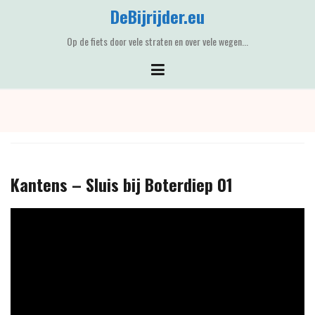
Skip
DeBijrijder.eu
to
content
Op de fiets door vele straten en over vele wegen...
Kantens – Sluis bij Boterdiep 01