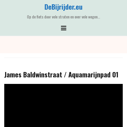
Skip
DeBijrijder.eu
to
content
Op de fiets door vele straten en over vele wegen...
James Baldwinstraat / Aquamarijnpad 01