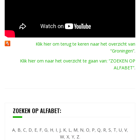
Klik hier om terug te keren naar het overzicht van
“Groningen”
.
Klik hier om naar het overzicht te gaan van: “ZOEKEN OP
ALFABET”
.
ZOEKEN OP ALFABET:
A
,
B
,
C
,
D
,
E
,
F
,
G
,
H
,
I
,
J
,
K
,
L
,
M
,
N
,
O
,
P
,
Q
,
R
,
S
,
T
,
U
,
V
,
W
,
X
,
Y
,
Z
.