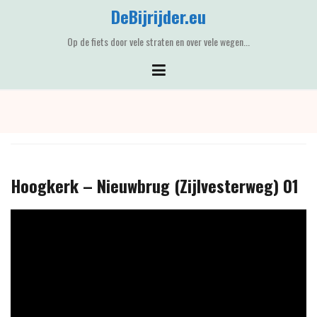
Skip
DeBijrijder.eu
to
content
Op de fiets door vele straten en over vele wegen...
Hoogkerk – Nieuwbrug (Zijlvesterweg) 01