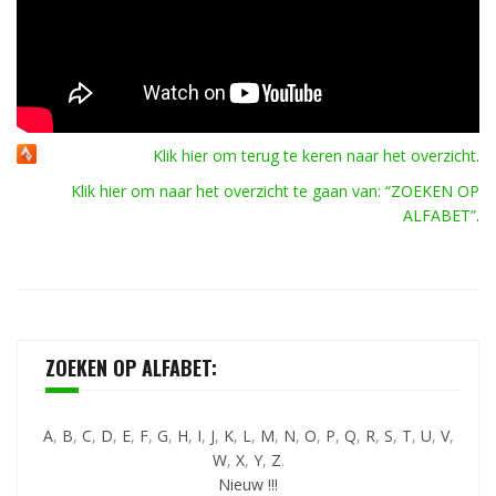
Klik hier om terug te keren naar het overzicht
.
Klik hier om naar het overzicht te gaan van: “ZOEKEN OP
ALFABET”
.
ZOEKEN OP ALFABET:
A
,
B
,
C
,
D
,
E
,
F
,
G
,
H
,
I
,
J
,
K
,
L
,
M
,
N
,
O
,
P
,
Q
,
R
,
S
,
T
,
U
,
V
,
W
,
X
,
Y
,
Z
.
Nieuw !!!