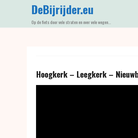
Skip
DeBijrijder.eu
to
content
Op de fiets door vele straten en over vele wegen...
Hoogkerk – Leegkerk – Nieuw