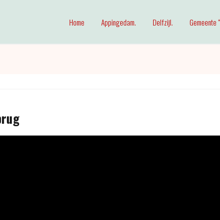
Home
Appingedam.
Delfzijl.
Gemeente “
brug