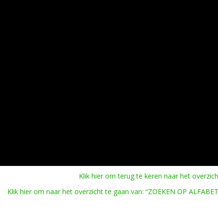
Klik hier om terug te keren naar het overzich
Klik hier om naar het overzicht te gaan van: “ZOEKEN OP ALFABET