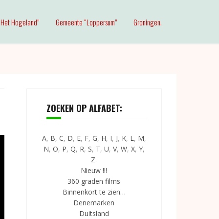
Het Hogeland”
Gemeente “Loppersum”
Groningen.
ZOEKEN OP ALFABET:
A
,
B
,
C
,
D
,
E
,
F
,
G
,
H
,
I
,
J
,
K
,
L
,
M
,
N
,
O
,
P
,
Q
,
R
,
S
,
T
,
U
,
V
,
W
,
X
,
Y
,
Z
.
Nieuw !!!
360 graden films
Binnenkort te zien…
Denemarken
Duitsland