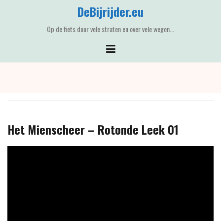
Skip
DeBijrijder.eu
to
content
Op de fiets door vele straten en over vele wegen...
Het Mienscheer – Rotonde Leek 01