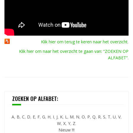
Klik hier om terug te keren naar het overzicht
.
Klik hier om naar het overzicht te gaan van: “ZOEKEN OP
ALFABET”
.
ZOEKEN OP ALFABET:
A
,
B
,
C
,
D
,
E
,
F
,
G
,
H
,
I
,
J
,
K
,
L
,
M
,
N
,
O
,
P
,
Q
,
R
,
S
,
T
,
U
,
V
,
W
,
X
,
Y
,
Z
.
Nieuw !!!