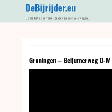
Skip
DeBijrijder.eu
to
content
Op de fiets door vele straten en over vele wegen...
Groningen – Beijumerweg O-W