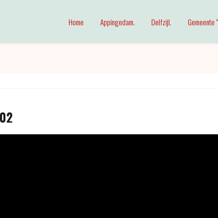
Home
Appingedam.
Delfzijl.
Gemeente “
 02