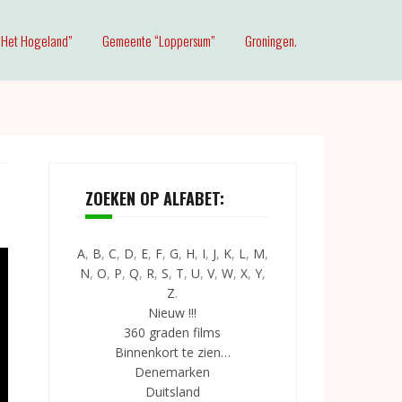
Het Hogeland”
Gemeente “Loppersum”
Groningen.
ZOEKEN OP ALFABET:
A
,
B
,
C
,
D
,
E
,
F
,
G
,
H
,
I
,
J
,
K
,
L
,
M
,
N
,
O
,
P
,
Q
,
R
,
S
,
T
,
U
,
V
,
W
,
X
,
Y
,
Z
.
Nieuw !!!
360 graden films
Binnenkort te zien…
Denemarken
Duitsland