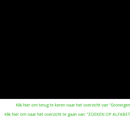
Klik hier om terug te keren naar het overzicht van “Groningen
Klik hier om naar het overzicht te gaan van: “ZOEKEN OP ALFABET