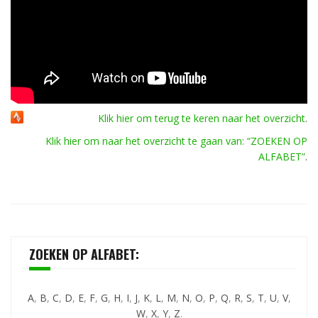
Klik hier om terug te keren naar het overzicht
.
Klik hier om naar het overzicht te gaan van: “ZOEKEN OP
ALFABET”
.
ZOEKEN OP ALFABET:
A
,
B
,
C
,
D
,
E
,
F
,
G
,
H
,
I
,
J
,
K
,
L
,
M
,
N
,
O
,
P
,
Q
,
R
,
S
,
T
,
U
,
V
,
W
,
X
,
Y
,
Z
.