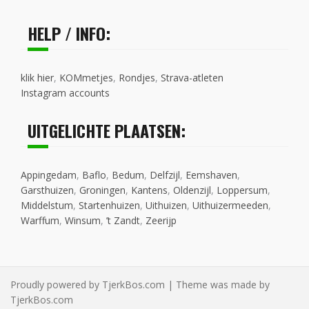
HELP / INFO:
klik hier
,
KOMmetjes
,
Rondjes
,
Strava-atleten
Instagram accounts
UITGELICHTE PLAATSEN:
Appingedam
,
Baflo
,
Bedum
,
Delfzijl
,
Eemshaven
,
Garsthuizen
,
Groningen
,
Kantens
,
Oldenzijl
,
Loppersum
,
Middelstum
,
Startenhuizen
,
Uithuizen
,
Uithuizermeeden
,
Warffum
,
Winsum
,
’t Zandt
,
Zeerijp
Proudly powered by TjerkBos.com | Theme was made by
TjerkBos.com