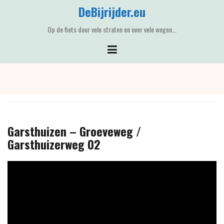
Skip
DeBijrijder.eu
to
content
Op de fiets door vele straten en over vele wegen...
Garsthuizen – Groeveweg /
Garsthuizerweg 02