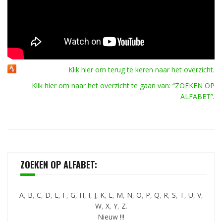
Klik hier om terug te keren naar het overzicht
.
Klik hier om naar het overzicht te gaan van: “ZOEKEN OP
ALFABET”
.
ZOEKEN OP ALFABET:
A
,
B
,
C
,
D
,
E
,
F
,
G
,
H
,
I
,
J
,
K
,
L
,
M
,
N
,
O
,
P
,
Q
,
R
,
S
,
T
,
U
,
V
,
W
,
X
,
Y
,
Z
.
Nieuw !!!