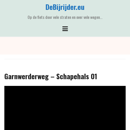
Skip
DeBijrijder.eu
to
content
Op de fiets door vele straten en over vele wegen...
Garnwerderweg – Schapehals 01