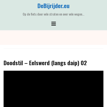
Skip
DeBijrijder.eu
to
content
Op de fiets door vele straten en over vele wegen...
Doodstil – Eelswerd (langs daip) 02