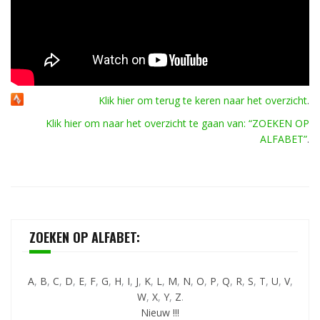
Klik hier om terug te keren naar het overzicht
.
Klik hier om naar het overzicht te gaan van: “ZOEKEN OP
ALFABET”
.
ZOEKEN OP ALFABET:
A
,
B
,
C
,
D
,
E
,
F
,
G
,
H
,
I
,
J
,
K
,
L
,
M
,
N
,
O
,
P
,
Q
,
R
,
S
,
T
,
U
,
V
,
W
,
X
,
Y
,
Z
.
Nieuw !!!