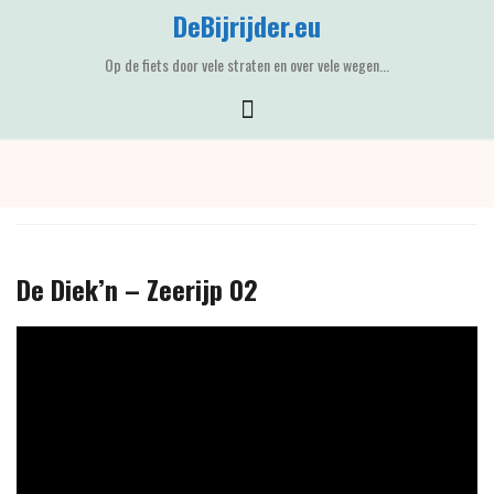
Skip
DeBijrijder.eu
to
content
Op de fiets door vele straten en over vele wegen...
De Diek’n – Zeerijp 02