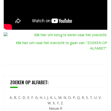
Klik hier om terug te keren naar het overzicht
.
Klik hier om naar het overzicht te gaan van: “ZOEKEN OP
ALFABET”
.
ZOEKEN OP ALFABET:
A
,
B
,
C
,
D
,
E
,
F
,
G
,
H
,
I
,
J
,
K
,
L
,
M
,
N
,
O
,
P
,
Q
,
R
,
S
,
T
,
U
,
V
,
W
,
X
,
Y
,
Z
.
Nieuw !!!