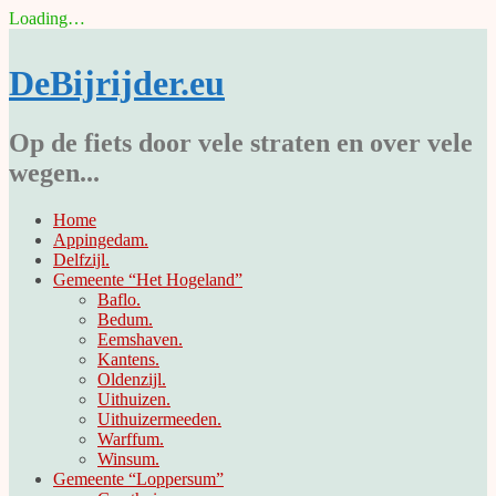
Loading…
Skip
to
DeBijrijder.eu
content
Op de fiets door vele straten en over vele
wegen...
Home
Appingedam.
Delfzijl.
Gemeente “Het Hogeland”
Baflo.
Bedum.
Eemshaven.
Kantens.
Oldenzijl.
Uithuizen.
Uithuizermeeden.
Warffum.
Winsum.
Gemeente “Loppersum”