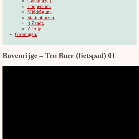
Garsthuizen.
Loppersum.
Middelstum.
Startenhuizen.
’t Zandt.
Zeerijp.
Groningen.
Bovenrijge – Ten Boer (fietspad) 01