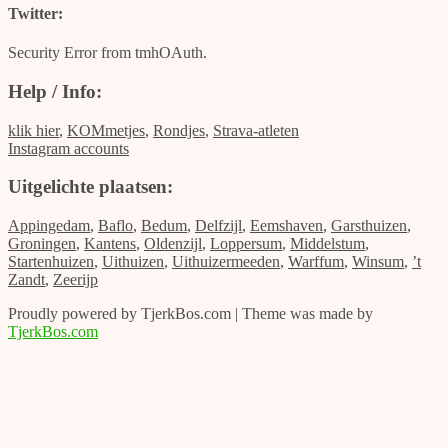
Twitter:
Security Error from tmhOAuth.
Help / Info:
klik hier
,
KOMmetjes
,
Rondjes
,
Strava-atleten
Instagram accounts
Uitgelichte plaatsen:
Appingedam
,
Baflo
,
Bedum
,
Delfzijl
,
Eemshaven
,
Garsthuizen
,
Groningen
,
Kantens
,
Oldenzijl
,
Loppersum
,
Middelstum
,
Startenhuizen
,
Uithuizen
,
Uithuizermeeden
,
Warffum
,
Winsum
,
’t
Zandt
,
Zeerijp
Proudly powered by TjerkBos.com | Theme was made by
TjerkBos.com