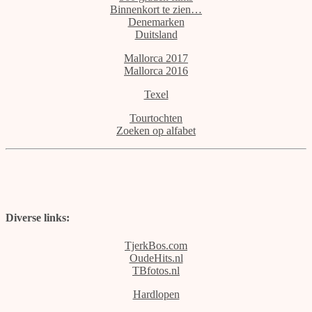
Binnenkort te zien…
Denemarken
Duitsland
Mallorca 2017
Mallorca 2016
Texel
Tourtochten
Zoeken op alfabet
Diverse links:
TjerkBos.com
OudeHits.nl
TBfotos.nl
Hardlopen