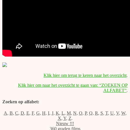
Klik hier om terug te keren naar het overzicht
.
Klik hier om naar het overzicht te gaan van: “ZOEKEN OP
ALFABET”
.
Zoeken op alfabet:
A
,
B
,
C
,
D
,
E
,
F
,
G
,
H
,
I
,
J
,
K
,
L
,
M
,
N
,
O
,
P
,
Q
,
R
,
S
,
T
,
U
,
V
,
W
,
X
,
Y
,
Z
.
Nieuw !!!
360 graden films