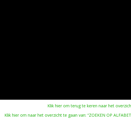
Klik hier om terug te keren naar het overzich
Klik hier om naar het overzicht te gaan van: “ZOEKEN OP ALFABET