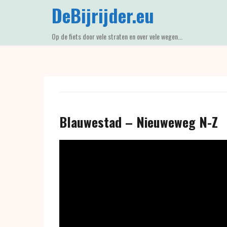
Skip
DeBijrijder.eu
to
content
Op de fiets door vele straten en over vele wegen...
Blauwestad – Nieuweweg N-Z