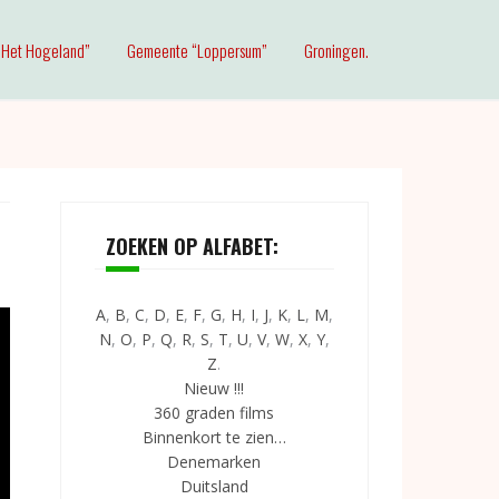
Het Hogeland”
Gemeente “Loppersum”
Groningen.
ZOEKEN OP ALFABET:
A
,
B
,
C
,
D
,
E
,
F
,
G
,
H
,
I
,
J
,
K
,
L
,
M
,
N
,
O
,
P
,
Q
,
R
,
S
,
T
,
U
,
V
,
W
,
X
,
Y
,
Z
.
Nieuw !!!
360 graden films
Binnenkort te zien…
Denemarken
Duitsland