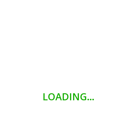
Klik hier om terug te keren naar het overzich
LOADING…
Klik hier om naar het overzicht te gaan van: “ZOEKEN OP ALFABET