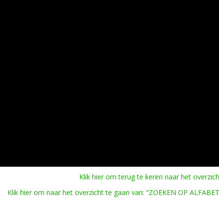
Klik hier om terug te keren naar het overzich
Klik hier om naar het overzicht te gaan van: “ZOEKEN OP ALFABET