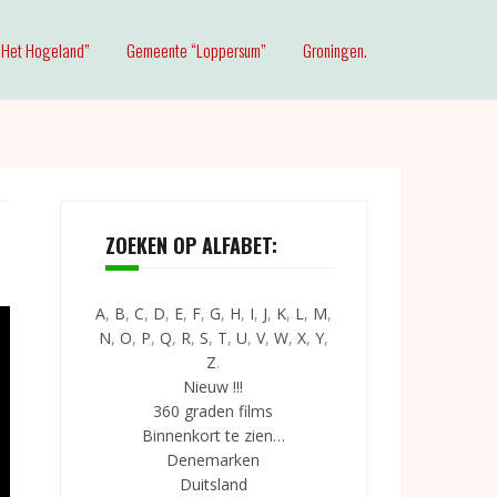
Het Hogeland”
Gemeente “Loppersum”
Groningen.
ZOEKEN OP ALFABET:
A
,
B
,
C
,
D
,
E
,
F
,
G
,
H
,
I
,
J
,
K
,
L
,
M
,
N
,
O
,
P
,
Q
,
R
,
S
,
T
,
U
,
V
,
W
,
X
,
Y
,
Z
.
Nieuw !!!
360 graden films
Binnenkort te zien…
Denemarken
Duitsland