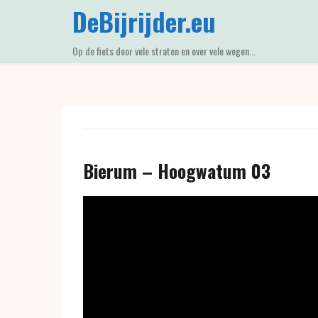
Skip
DeBijrijder.eu
to
content
Op de fiets door vele straten en over vele wegen...
Bierum – Hoogwatum 03