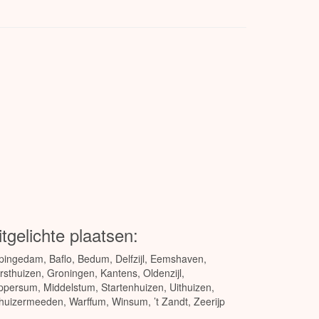
itgelichte plaatsen:
pingedam
,
Baflo
,
Bedum
,
Delfzijl
,
Eemshaven
,
rsthuizen
,
Groningen
,
Kantens
,
Oldenzijl
,
ppersum
,
Middelstum
,
Startenhuizen
,
Uithuizen
,
thuizermeeden
,
Warffum
,
Winsum
,
’t Zandt
,
Zeerijp