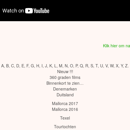
Klik hier om 
A
,
B
,
C
,
D
,
E
,
F
,
G
,
H
,
I
,
J
,
K
,
L
,
M
,
N
,
O
,
P
,
Q
,
R
,
S
,
T
,
U
,
V
,
W
,
X
,
Y
,
Z
.
Nieuw !!!
360 graden films
Binnenkort te zien…
Denemarken
Duitsland
Mallorca 2017
Mallorca 2016
Texel
Tourtochten