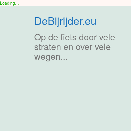
Loading…
Skip
to
DeBijrijder.eu
content
Op de fiets door vele
straten en over vele
wegen...