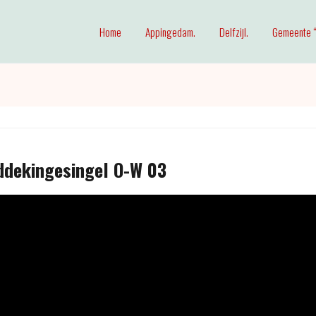
Home
Appingedam.
Delfzijl.
Gemeente “
ddekingesingel O-W 03