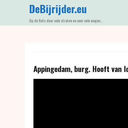
Skip
DeBijrijder.eu
to
content
Op de fiets door vele straten en over vele wegen...
Appingedam, burg. Hooft van I