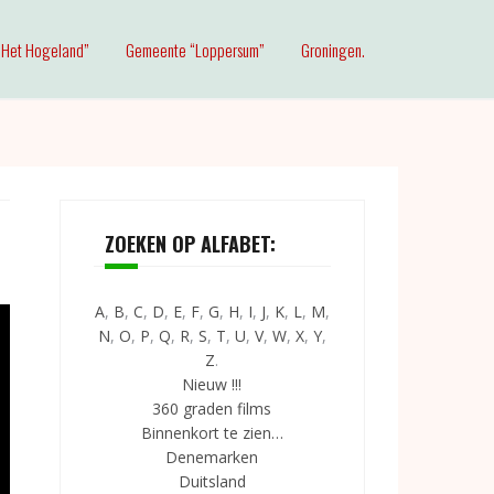
Het Hogeland”
Gemeente “Loppersum”
Groningen.
ZOEKEN OP ALFABET:
A
,
B
,
C
,
D
,
E
,
F
,
G
,
H
,
I
,
J
,
K
,
L
,
M
,
N
,
O
,
P
,
Q
,
R
,
S
,
T
,
U
,
V
,
W
,
X
,
Y
,
Z
.
Nieuw !!!
360 graden films
Binnenkort te zien…
Denemarken
Duitsland