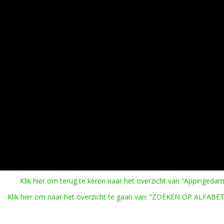
Klik hier om terug te keren naar het overzicht van “Appingedam
Klik hier om naar het overzicht te gaan van: “ZOEKEN OP ALFABET