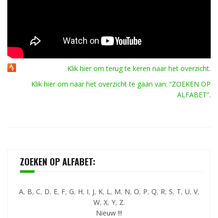
Klik hier om terug te keren naar het overzicht
.
Klik hier om naar het overzicht te gaan van: “ZOEKEN OP
ALFABET”
.
ZOEKEN OP ALFABET:
A
,
B
,
C
,
D
,
E
,
F
,
G
,
H
,
I
,
J
,
K
,
L
,
M
,
N
,
O
,
P
,
Q
,
R
,
S
,
T
,
U
,
V
,
W
,
X
,
Y
,
Z
.
Nieuw !!!