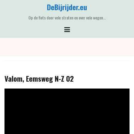
Skip
DeBijrijder.eu
to
content
Op de fiets door vele straten en over vele wegen...
Valom, Eemsweg N-Z 02